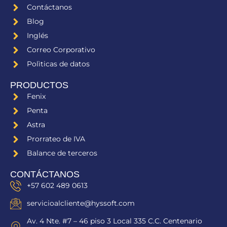
o
d
b
Contáctanos
o
i
e
Blog
k
n
Inglés
Correo Corporativo
Polìticas de datos
PRODUCTOS
Fenix
Penta
Astra
Prorrateo de IVA
Balance de terceros
CONTÁCTANOS
+57 602 489 0613
servicioalcliente@hyssoft.com
Av. 4 Nte. #7 – 46 piso 3 Local 335 C.C. Centenario