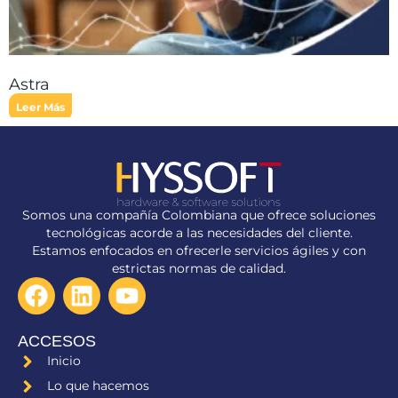
Astra
Leer Más
Somos una compañía Colombiana que ofrece soluciones
tecnológicas acorde a las necesidades del cliente.
Estamos enfocados en ofrecerle servicios ágiles y con
estrictas normas de calidad.
F
L
Y
a
i
o
c
n
u
ACCESOS
e
k
t
Inicio
b
e
u
Lo que hacemos