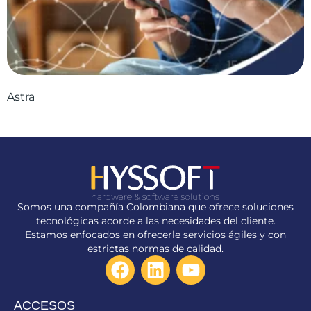
Astra
Somos una compañía Colombiana que ofrece soluciones
tecnológicas acorde a las necesidades del cliente.
Estamos enfocados en ofrecerle servicios ágiles y con
estrictas normas de calidad.
F
L
Y
a
i
o
c
n
u
ACCESOS