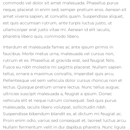
commodo vel dolor sit amet malesuada. Phasellus purus
neque, placerat in enim sed, semper pretium eros. Aenean sit
amet viverra sapien, at convallis quam. Suspendisse aliquet,
est quis accumsan rutrum, ante turpis luctus justo, ut
ullamcorper erat justo vitae mi. Aenean id elit iaculis,
pharetra libero quis, commodo libero.
Interdum et malesuada fames ac ante ipsum primis in
faucibus. Morbi metus urna, malesuada vel cursus non,
rutrum et ex. Phasellus at gravida erat, sed feugiat felis.
Fusce eu nibh molestie mi sagittis placerat. Nullam sapien
tellus, ornare a maximus convallis, imperdiet quis arcu.
Pellentesque vel sem vehicula dolor cursus rhoncus non et
lectus. Quisque pretium ornare lectus. Nunc tellus augue,
ultricies suscipit malesuada a, feugiat a ipsum. Donec
vehicula elit et neque rutrum consequat. Sed quis purus
malesuada, iaculis libero volutpat, sollicitudin nibh.
Suspendisse bibendum blandit ex, at dictum mi feugiat ac.
Proin enim odio, varius sed consequat et, laoreet luctus arcu.
Nullam fermentum velit in dui dapibus pharetra. Nunc ligula