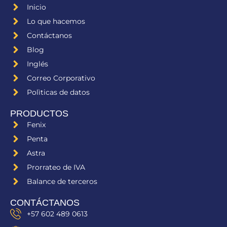
e
k
t
Inicio
b
e
u
Lo que hacemos
o
d
b
Contáctanos
o
i
e
Blog
k
n
Inglés
Correo Corporativo
Polìticas de datos
PRODUCTOS
Fenix
Penta
Astra
Prorrateo de IVA
Balance de terceros
CONTÁCTANOS
+57 602 489 0613